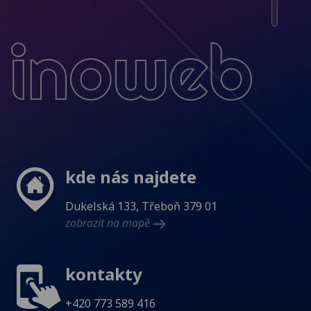
Inoweb
kde nás najdete
Dukelská 133, Třeboň 379 01
zobrazit na mapě
kontakty
+420 773 589 416