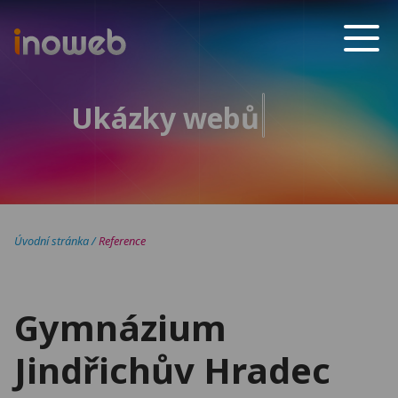
Inoweb
Ukázky webů
Úvodní stránka
/
Reference
Gymnázium
Jindřichův Hradec