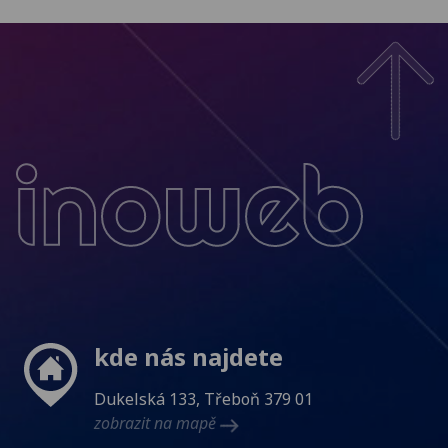
Inoweb
kde nás najdete
Dukelská 133, Třeboň 379 01
zobrazit na mapě