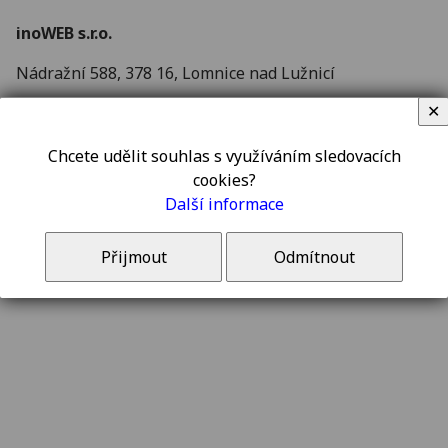
inoWEB s.r.o.
Nádražní 588, 378 16, Lomnice nad Lužnicí
✕
IČ: 28159535 (jsme neplátci DPH)
Chcete udělit souhlas s využíváním sledovacích
cookies?
Napište nám
Další informace
Přijmout
Odmítnout