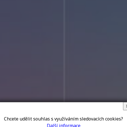
oříme weby p
Chcete udělit souhlas s využíváním sledovacích cookies?
Další informace