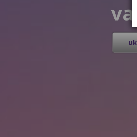
va
uk