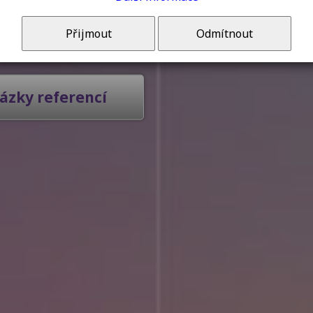
še
p
Přijmout
Odmítnout
ázky referencí