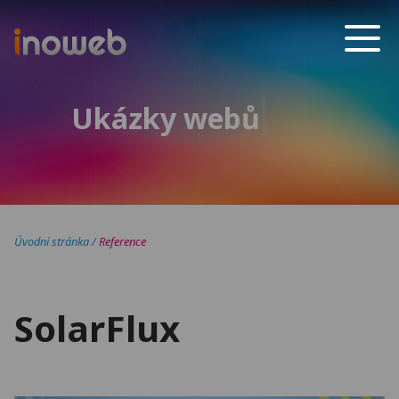
Inoweb
Ukázky webů
Úvodní stránka
/
Reference
SolarFlux