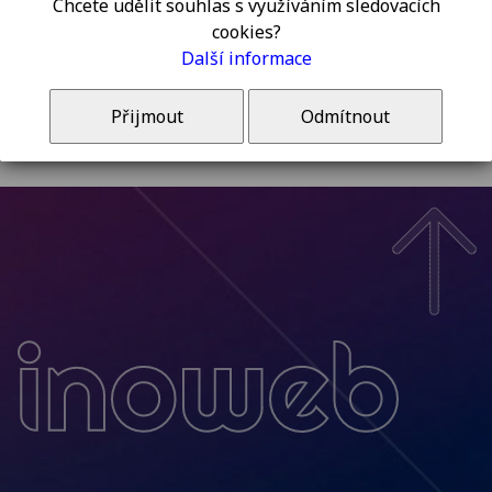
Chcete udělit souhlas s využíváním sledovacích
cookies?
Další informace
prohlédněte si webové stránky:
Přijmout
Odmítnout
www.solarflux.cz
Inoweb