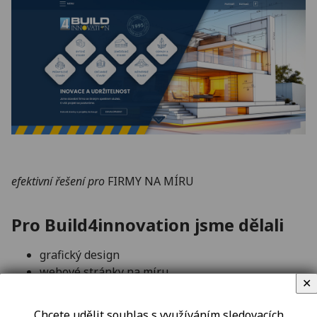
efektivní řešení pro
FIRMY NA MÍRU
Pro Build4innovation jsme dělali
grafický design
webové stránky na míru
✕
programování aplikace referencí
IT služby na míru pro firmy
Chcete udělit souhlas s využíváním sledovacích