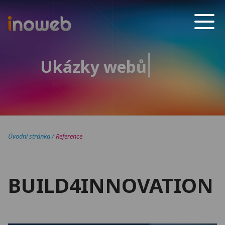
Inoweb
Ukázky webů
Úvodní stránka
/
Reference
BUILD4INNOVATION