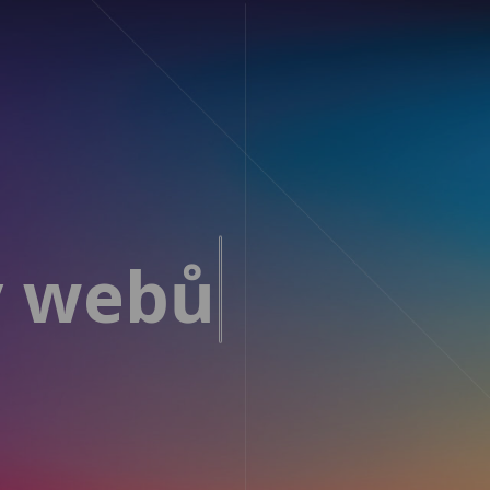
y webů