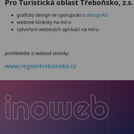
Pro Turistická oblast Třeboňsko, z.s.
grafický design ve spolupráci s
designAD
webové stránky na míru
vytvoření webových aplikací na míru
prohlédněte si webové stránky:
www.regiontrebonsko.cz
Inoweb