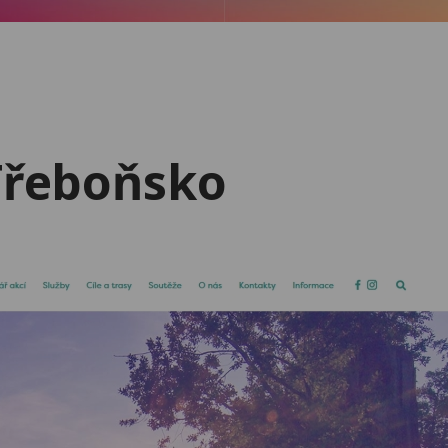
 Třeboňsko