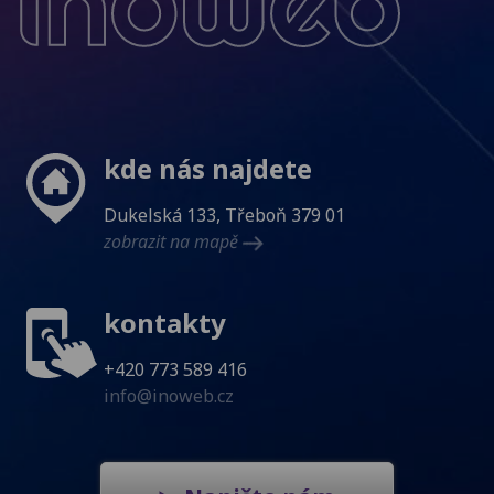
Inoweb
kde nás najdete
Dukelská 133, Třeboň 379 01
zobrazit na mapě
kontakty
+420 773 589 416
info@inoweb.cz